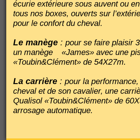
écurie extérieure sous auvent ou en
tous nos boxes, ouverts sur l’extérie
pour le confort du cheval.
Le manège
:
pour se faire plaisir 
un manège «James» avec une pist
«Toubin&Clément» de 54X27m.
La carrière
:
pour la performance, 
cheval et de son cavalier, une carri
Qualisol «Toubin&Clément» de 60
arrosage automatique.
L’espace « Jeune cheval »
:
pou
préparation des jeunes chevaux, un